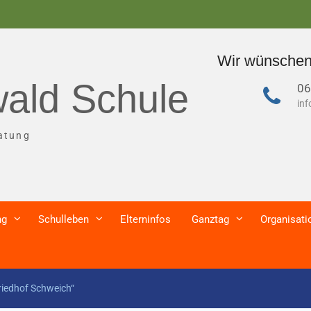
Wir wünschen alle
ald Schule
06
in
atung
ng
Schulleben
Elterninfos
Ganztag
Organisati
riedhof Schweich“