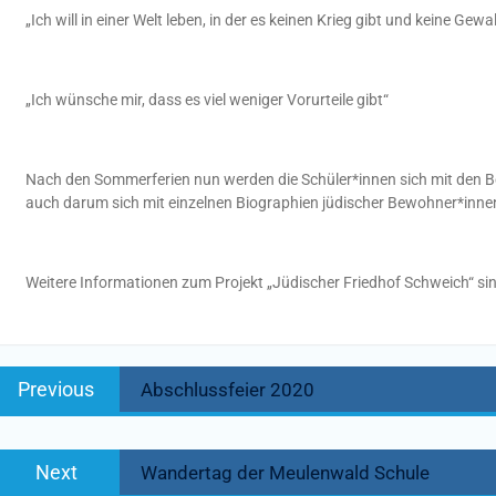
„Ich will in einer Welt leben, in der es keinen Krieg gibt und keine Ge
„Ich wünsche mir, dass es viel weniger Vorurteile gibt“
Nach den Sommerferien nun werden die Schüler*innen sich mit den B
auch darum sich mit einzelnen Biographien jüdischer Bewohner*inn
Weitere Informationen zum Projekt „Jüdischer Friedhof Schweich“ sin
Beitragsnavigation
Previous
Previous
Abschlussfeier 2020
post:
Next
Next
Wandertag der Meulenwald Schule
post: