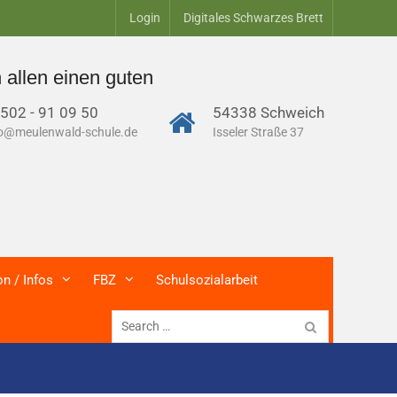
Login
Digitales Schwarzes Brett
n einen guten Start ins neue Schuljahr- Erinne
502 - 91 09 50
54338 Schweich
fo@meulenwald-schule.de
Isseler Straße 37
on / Infos
FBZ
Schulsozialarbeit
Search
for: