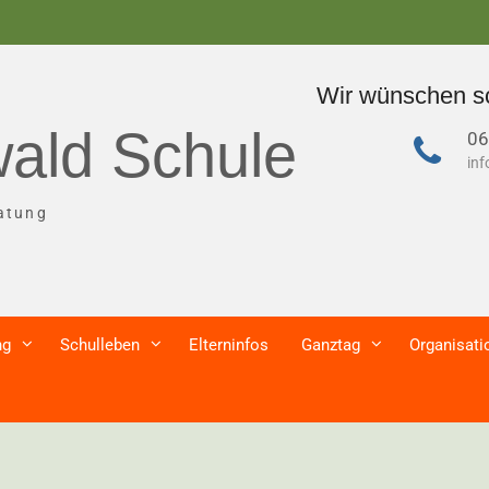
Wir wünschen schöne
ald Schule
06
in
atung
ng
Schulleben
Elterninfos
Ganztag
Organisati