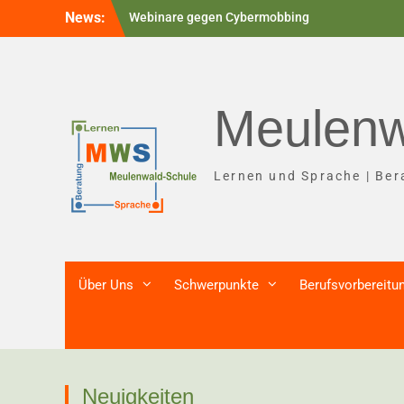
Skip
News:
Webinare gegen Cybermobbing
to
Abschluss der Klasse L9
content
Theaterworkshop des People´s Theaters
Meulenw
Lernen und Sprache | Ber
Über Uns
Schwerpunkte
Berufsvorbereitu
Neuigkeiten