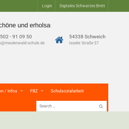
Login
Digitales Schwarzes Brett
 und erholsame Sommerferien – alle Termine 
502 - 91 09 50
54338 Schweich
fo@meulenwald-schule.de
Isseler Straße 37
on / Infos
FBZ
Schulsozialarbeit
Search
for: