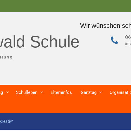
Wir wünschen schöne und erhol
ald Schule
06
in
atung
ng
Schulleben
Elterninfos
Ganztag
Organisati
kreativ“