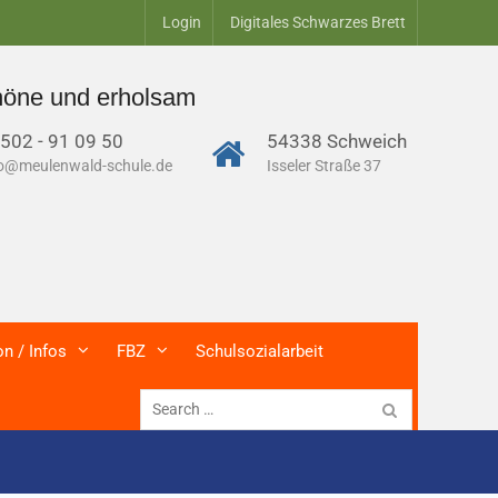
Login
Digitales Schwarzes Brett
same Sommerferien – alle Termine zum neuen 
502 - 91 09 50
54338 Schweich
fo@meulenwald-schule.de
Isseler Straße 37
on / Infos
FBZ
Schulsozialarbeit
Search
for: