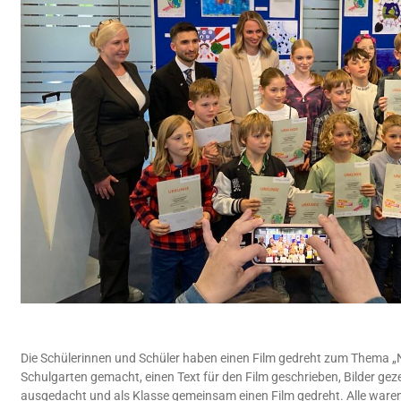
Die Schülerinnen und Schüler haben einen Film gedreht zum Thema „N
Schulgarten gemacht, einen Text für den Film geschrieben, Bilder gez
ausgedacht und als Klasse gemeinsam einen Film gedreht. Alle waren s