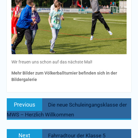
Wir freuen uns schon auf das nächste Mal!
Mehr Bilder zum Völkerballturnier befinden sich in der
Bildergalerie
Beitragsnavigation
Previous
Previous
Die neue Schuleingangsklasse der
post:
MWS – Herzlich Willkommen
Next
Next
Fahrradtour der Klasse 5