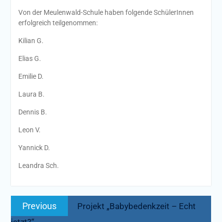
Von der Meulenwald-Schule haben folgende SchülerInnen
erfolgreich teilgenommen:
Kilian G.
Elias G.
Emilie D.
Laura B.
Dennis B.
Leon V.
Yannick D.
Leandra Sch.
Beitragsnavigation
Previous
Previous
Projekt „Babybedenkzeit – Echt
post: