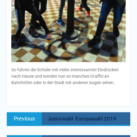
So fuhren die Schüler mit vielen interessanten Eindrücken
nach Hause und werden nun so manches Graffiti an
Bahnhöfen oder in der Stadt mit anderen Augen sehen.
Beitragsnavigation
Previous
Previous
Juniorwahl- Europawahl 2019
post: