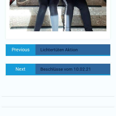
Beitragsnavigation
Previous
Previous
Lichtertüten Aktion
post:
Next
Next
Beschlüsse vom 10.02.21
post: