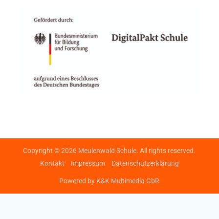
Copyright © 2026
Meulenwald Schule
. All rights reserved.
Kontakt
Impressum
Datenschutzerklärung
Powered by
K&K Multimedia GbR