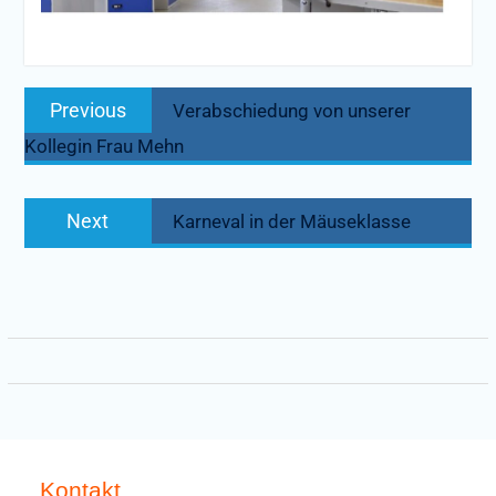
Beitragsnavigation
Previous
Previous
Verabschiedung von unserer
post:
Kollegin Frau Mehn
Next
Next
Karneval in der Mäuseklasse
post:
Kontakt