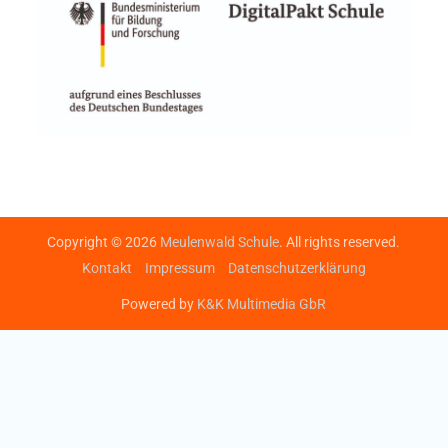
Copyright © 2026
Meulenwald Schule
. All rights reserved.
Kontakt
Impressum
Datenschutzerklärung
Powered by
K&K Multimedia GbR