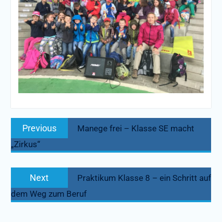
Beitragsnavigation
Previous
Previous
Manege frei – Klasse SE macht
post:
„Zirkus“
Next
Next
Praktikum Klasse 8 – ein Schritt auf
post:
dem Weg zum Beruf