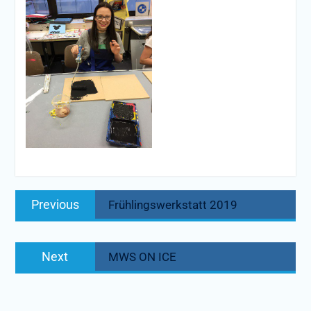
Beitragsnavigation
Previous
Previous
Frühlingswerkstatt 2019
post:
Next
Next
MWS ON ICE
post: