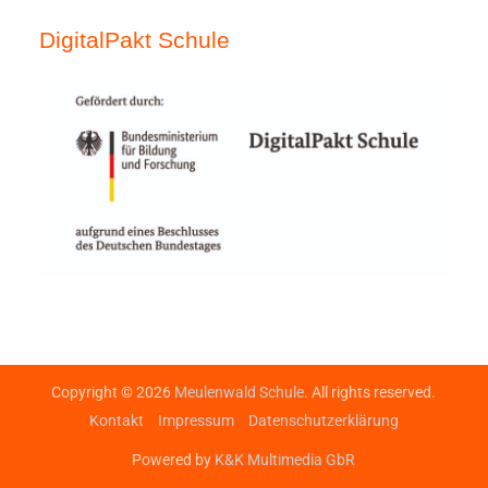
DigitalPakt Schule
Copyright © 2026
Meulenwald Schule
. All rights reserved.
Kontakt
Impressum
Datenschutzerklärung
Powered by
K&K Multimedia GbR