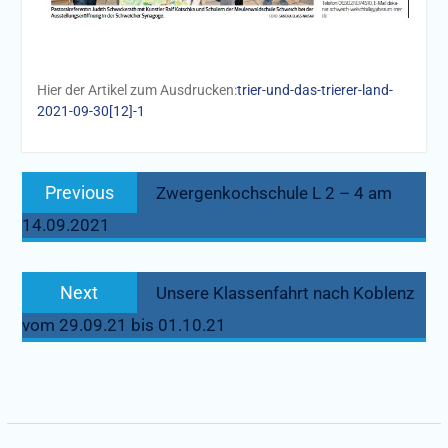
Hier der Artikel zum Ausdrucken:
trier-und-das-trierer-land-
2021-09-30[12]-1
Beitragsnavigation
Previous
Previous
Zwergenkochschule L 2 – 4 am
post:
14.09.2021
Next
Next
Unsere Klassenfahrt nach Koblenz
post:
vom 29.09.21 bis 01.10.21