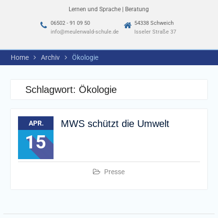
Lernen und Sprache | Beratung
06502 - 91 09 50
54338 Schweich
info@meulenwald-schule.de
Isseler Straße 37
Home
Archiv
Ökologie
Schlagwort:
Ökologie
MWS schützt die Umwelt
APR.
15
Presse